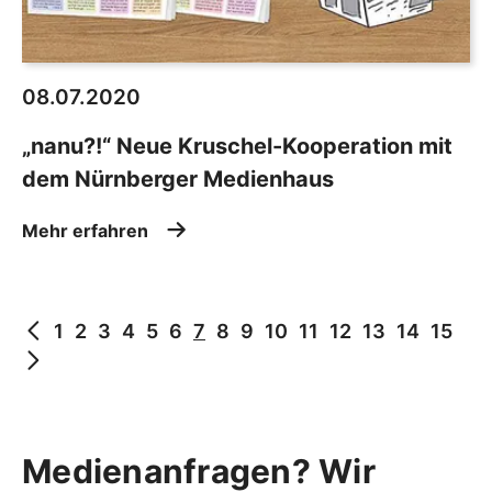
08.07.2020
„nanu?!“ Neue Kruschel-Kooperation mit
dem Nürnberger Medienhaus
Mehr erfahren
1
2
3
4
5
6
7
8
9
10
11
12
13
14
15
Medienanfragen? Wir