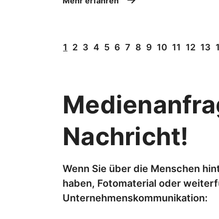
Mehr erfahren
1
2
3
4
5
6
7
8
9
10
11
12
13
Medienanfrag
Nachricht!
Wenn Sie über die Menschen hin
haben, Fotomaterial oder weiter
Unternehmenskommunikation: