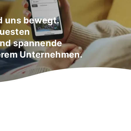
d uns bewegt.
euesten
und spannende
erem Unternehmen.