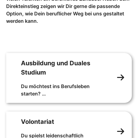
Direkteinstieg zeigen wir Dir gerne die passende
Option, wie Dein beruflicher Weg bei uns gestaltet
werden kann.
Ausbildung und Duales
Studium
Du möchtest ins Berufsleben
starten?
Und dabei durch die
Kombination von Theorie und
Praxis Spannung und
Volontariat
Abwechslung erleben?
Wir zeigen dir, wie das bei der
Du spielst leidenschaftlich
VRM funktioniert.