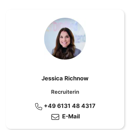
Recruiterin
-Jessica Richnow
Jessica Richnow
Recruiterin
+49 6131 48 4317
E-Mail