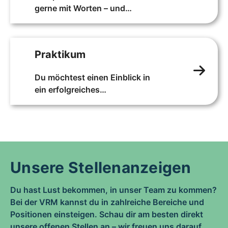
gerne mit Worten – und
möchtest nun das erste Kapitel
Deiner Berufsgeschichte
schreiben?
Praktikum
Mit einem Volontariat bei der
VRM beginnt das erste Wort.
Du möchtest einen Einblick in
ein erfolgreiches
Medienunternehmen erhalten?
Wir bieten Dir gerne die Chance,
in verschiedene Berufsfelder
hineinzuschnuppern.
Unsere Stellenanzeigen
Du hast Lust bekommen, in unser Team zu kommen?
Bei der VRM kannst du in zahlreiche Bereiche und
Positionen einsteigen. Schau dir am besten direkt
unsere offenen Stellen an – wir freuen uns darauf,