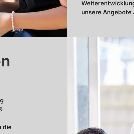
Weiterentwicklun
unsere Angebote 
en
ng
&
 die