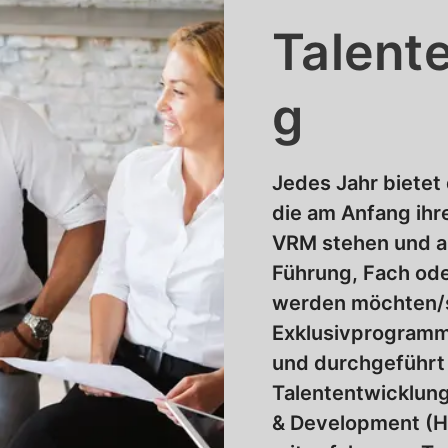
Talent
g
Jedes Jahr bietet
die am Anfang ihr
VRM stehen und au
Führung, Fach ode
werden möchten/so
Exklusivprogramm 
und durchgeführt
Talententwicklun
& Development (H