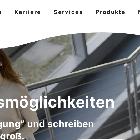
n
Karriere
Services
Produkte
smöglichkeiten
gung” und schreiben
groß.