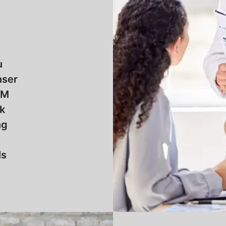
u
nser
RM
rk
ng
ls