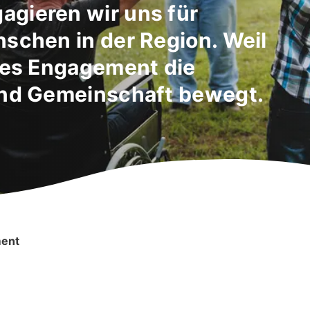
gieren wir uns für
nschen in der Region. Weil
lles Engagement die
und Gemeinschaft bewegt.
ent