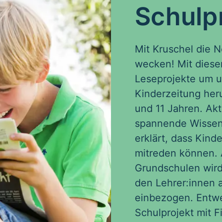
Schulp
Mit Kruschel die N
wecken! Mit diese
Leseprojekte um u
Kinderzeitung her
und 11 Jahren. Ak
spannende Wissen
erklärt, dass Kind
mitreden können. 
Grundschulen wird
den Lehrer:innen a
einbezogen. Entw
Schulprojekt mit F