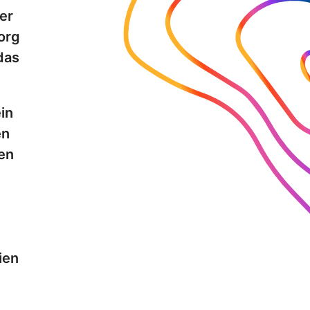
er
org
das
in
en
en
ien