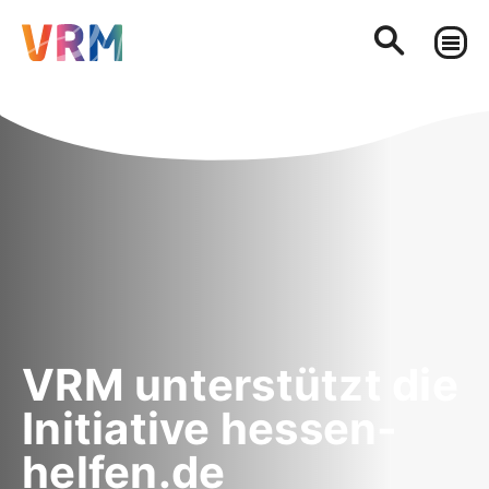
VRM unterstützt die
Initiative hessen-
helfen.de