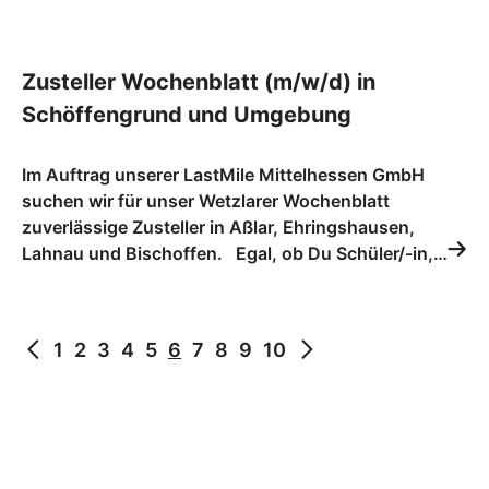
Zusteller Wochenblatt (m/w/d) in
Schöffengrund und Umgebung
Im Auftrag unserer LastMile Mittelhessen GmbH
suchen wir für unser Wetzlarer Wochenblatt
zuverlässige Zusteller in Aßlar, Ehringshausen,
Lahnau und Bischoffen. Egal, ob Du Schüler/-in,…
1
2
3
4
5
6
7
8
9
10