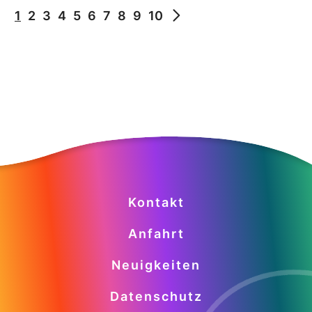
1
2
3
4
5
6
7
8
9
10
Kontakt
Anfahrt
Neuigkeiten
Datenschutz