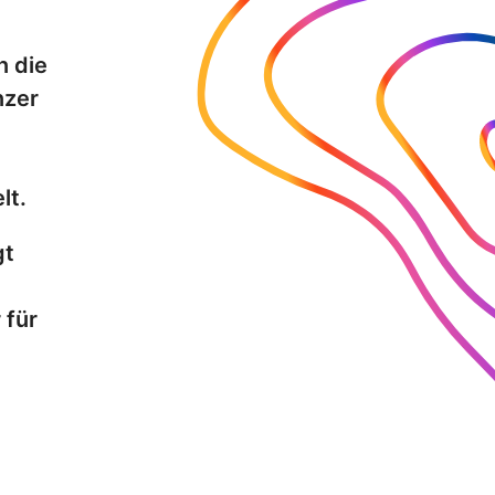
n die
nzer
lt.
gt
 für