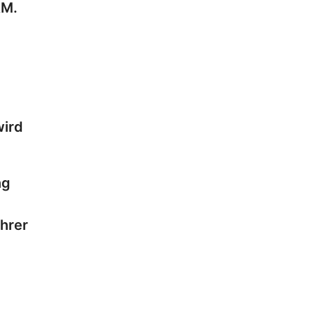
RM.
wird
ng
hrer