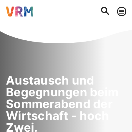
Austausch und
Begegnungen beim
Sommerabend der
Wirtschaft - hoch
Zwei.