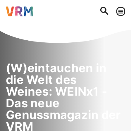
(W)eintauchen in
die Welt des
Weines: WEINx1 -
Das neue
Genussmagazin der
VRM