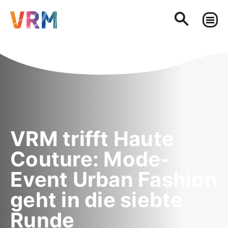
VRM trifft Haute
Couture: Mode-
Event Urban Fashion
geht in die siebte
Runde