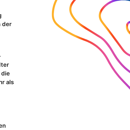
g
 der
–
dter
 die
r als
en