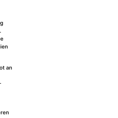
ng
.
he
ien
ot an
-
eren