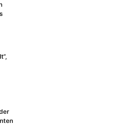
n
s
t“,
 der
anten