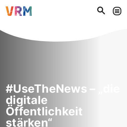
#UseTheNews – „die
digitale
Öffentlichkeit
stärken“