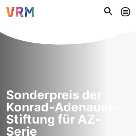
Sonderpreis der
Konrad-Adenauer-
Stiftung für AZ-
Serie