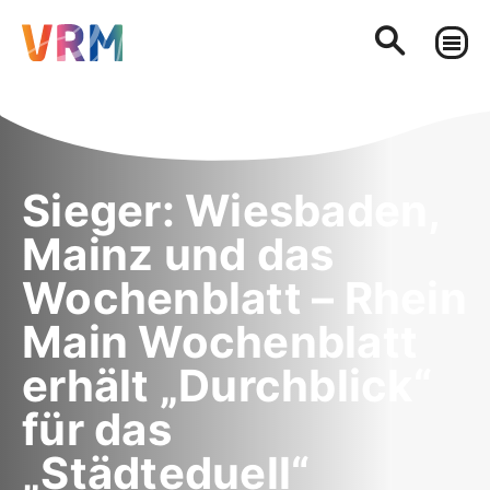
Sieger: Wiesbaden,
Mainz und das
Wochenblatt – Rhein
Main Wochenblatt
erhält „Durchblick“
für das
„Städteduell“