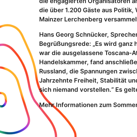
die engagierten Organisatoren 
die über 1.200 Gäste aus Politik
Mainzer Lerchenberg versammelten,
Hans Georg Schnücker, Sprecher 
Begrüßungsrede: „Es wird ganz he
war die ausgelassene Toscana-At
Handelskammer, fand anschließe
Russland, die Spannungen zwische
Jahrzehnte Freiheit, Stabilität 
sich niemand vorstellen.“ Es gel
Mehr Informationen zum Sommera