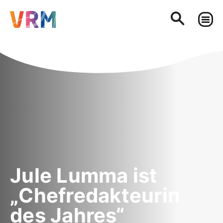
Jule Lumma ist
„Chefredakteurin
des Jahres“