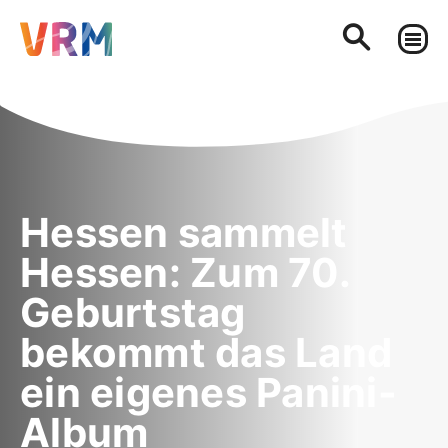
Hessen sammelt
Hessen: Zum 70.
Geburtstag
bekommt das Land
ein eigenes Panini-
Album