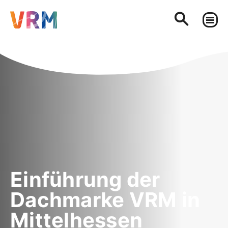
Einführung der
Dachmarke VRM in
Mittelhessen