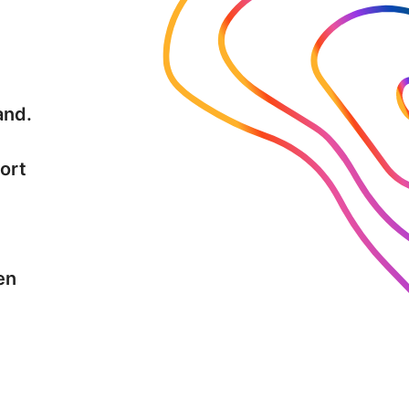
and.
ort
en