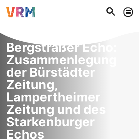
Bergsträßer Echo:
Zusammenlegung
der Bürstädter
Zeitung,
Lampertheimer
Zeitung und des
Starkenburger
Echos