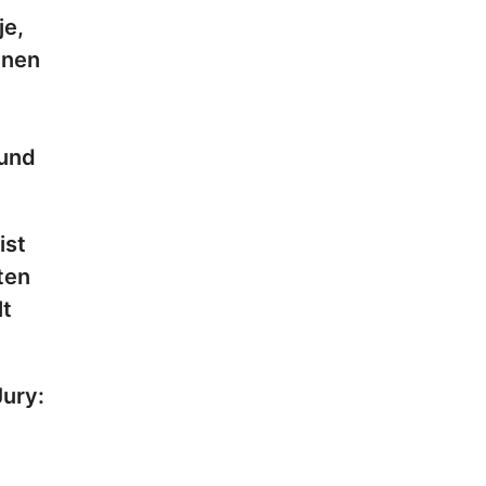
je,
inen
 und
ist
ten
lt
Jury: