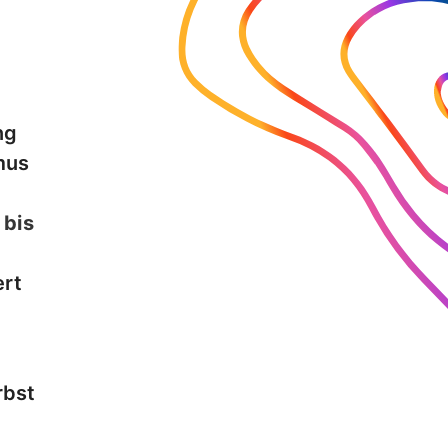
ng
mus
n
bis
ert
d
rbst