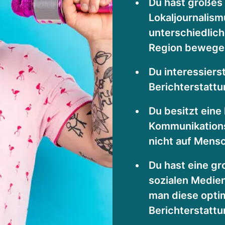
Du hast großes
Lokaljournalism
unterschiedlic
Region bewege
Du interessierst
Berichterstattu
Du besitzt eine
Kommunikations
nicht auf Mens
Du hast eine gr
sozialen Medie
man diese optim
Berichterstatt