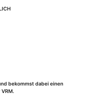
ZLICH
g und bekommst dabei einen
r VRM.