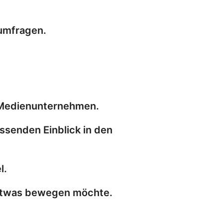
numfragen.
n Medienunternehmen.
assenden Einblick in den
l.
 etwas bewegen möchte.