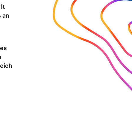
ft
 an
des
n
reich