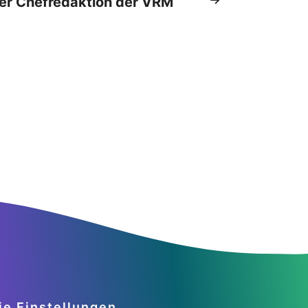
er Chefredaktion der VRM
ie Einstellungen