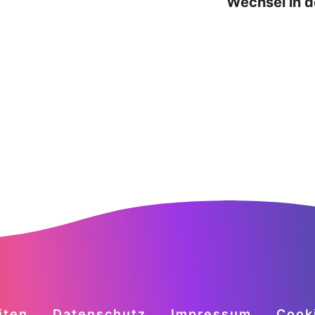
Wechsel in d
iten
Datenschutz
Impressum
Cook