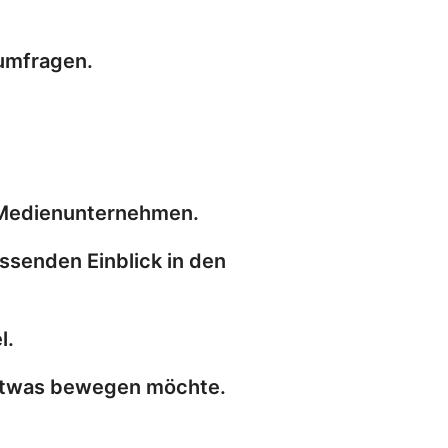
numfragen.
n Medienunternehmen.
assenden Einblick in den
l.
 etwas bewegen möchte.