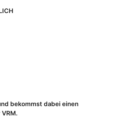
ZLICH
g und bekommst dabei einen
r VRM.