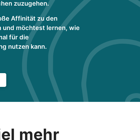
chen zuzugehen.
oße Affinität zu den
n und möchtest lernen, wie
al für die
ung nutzen kann.
iel mehr