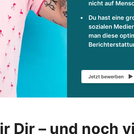
nicht auf Mens
Du hast eine gr
sozialen Medie
man diese optim
Berichterstatt
Jetzt bewerben
r Dir – und noch v