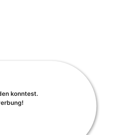
den konntest.
werbung!