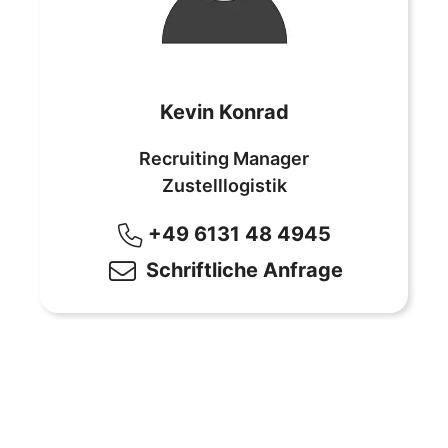
Recruiterin Zustelllogistik
-Lea Schrohe
Kevin Konrad
Recruiting Manager
Zustelllogistik
+49 6131 48 4945
Schriftliche Anfrage